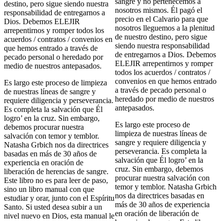
sangre y no pertenecemos a
destino, pero sigue siendo nuestra
nosotros mismos. Él pagó el
responsabilidad de entregarnos a
precio en el Calvario para que
Dios. Debemos ELEJIR
nosotros lleguemos a la plenitud
arrepentirnos y romper todos los
de nuestro destino, pero sigue
acuerdos / contratos / convenios en
siendo nuestra responsabilidad
que hemos entrado a través de
de entregarnos a Dios. Debemos
pecado personal o heredado por
ELEJIR arrepentirnos y romper
medio de nuestros antepasados.
todos los acuerdos / contratos /
convenios en que hemos entrado
Es largo este proceso de limpieza
a través de pecado personal o
de nuestras líneas de sangre y
heredado por medio de nuestros
requiere diligencia y perseverancia.
antepasados.
Es completa la salvación que Él
logro’ en la cruz. Sin embargo,
Es largo este proceso de
debemos procurar nuestra
limpieza de nuestras líneas de
salvación con temor y temblor.
sangre y requiere diligencia y
Natasha Grbich nos da directrices
perseverancia. Es completa la
basadas en más de 30 años de
salvación que Él logro’ en la
experiencia en oración de
cruz. Sin embargo, debemos
liberación de herencias de sangre.
procurar nuestra salvación con
Este libro no es para leer de paso,
temor y temblor. Natasha Grbich
sino un libro manual con que
nos da directrices basadas en
estudiar y orar, junto con el Espíritu
más de 30 años de experiencia
Santo. Si usted desea subir a un
en oración de liberación de
nivel nuevo en Dios, esta manual le